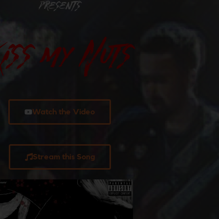
presents
Kiss my Nuts
Watch the Video
Stream this Song