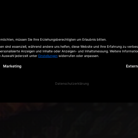
sfar
n möchten, müssen Sie Ihre Erziehungsberechtigten um Erlaubnis bitten.
n sind essenziell, während andere uns helfen, diese Website und Ihre Erfahrung zu verbes
ersonalisierte Anzeigen und Inhalte oder Anzeigen- und Inhaltsmessung.
Weitere Informatio
e Auswahl jederzeit unter
Einstellungen
widerrufen oder anpassen.
inwilligung erteilt werden kann. Die erste Service-Gruppe i
Marketing
Extern
shop
releases
band
videos
Datenschutzerklärung
0,00
€